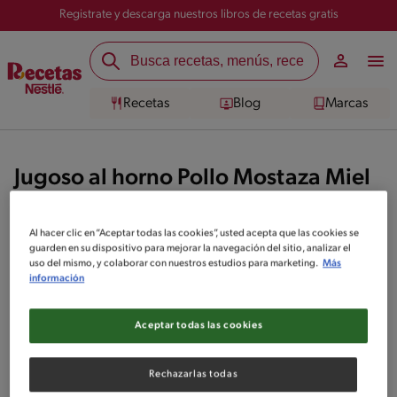
Registrate y descarga nuestros libros de recetas gratis
Recetas
Blog
Marcas
Jugoso al horno Pollo Mostaza Miel
Checa todas las recetas Jugoso al horno Pollo Mostaza Miel que hemos
Al hacer clic en “Aceptar todas las cookies”, usted acepta que las cookies se
separado para que te aventures en la cocina y te sientas un excelente
guarden en su dispositivo para mejorar la navegación del sitio, analizar el
Chef. Accede ahora mismo.
uso del mismo, y colaborar con nuestros estudios para marketing.
Más
información
2
recetas
Aceptar todas las cookies
Rechazarlas todas