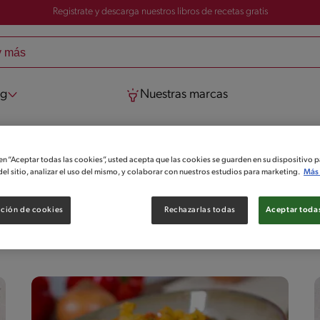
Registrate y descarga nuestros libros de recetas gratis
og
Nuestras marcas
 en “Aceptar todas las cookies”, usted acepta que las cookies se guarden en su dispositivo p
el sitio, analizar el uso del mismo, y colaborar con nuestros estudios para marketing.
Más 
ara que te aventures en la cocina y te sientas un excelente Chef. 
ción de cookies
Rechazarlas todas
Aceptar todas