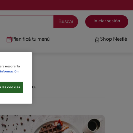
Iniciar sesión
Planificá tu menú
Shop Nestlé
ara mejorar la
información
Accede ahora mismo.
 las cookies