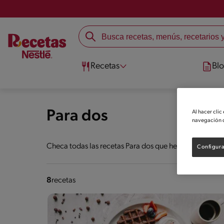
Recetas
Bl
Para dos
Al hacer clic
navegación d
Checa todas las recetas Para dos que hemos separado p
Configura
8
recetas