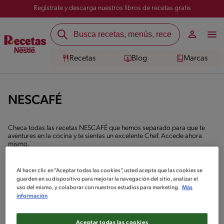
Registrate y descarga nuestros libros de recetas gratis
Recetas
Blog
Marcas
NESCAFÉ
Checa todas las recetas NESCAFÉ que hemos separado para que te
aventures en la cocina y te sientas un excelente Chef. Accede ahora
mismo.
Al hacer clic en “Aceptar todas las cookies”, usted acepta que las cookies se
4
recetas
guarden en su dispositivo para mejorar la navegación del sitio, analizar el
uso del mismo, y colaborar con nuestros estudios para marketing.
Más
información
Intermedio
Frappé de Nescafé y chocolate
Aceptar todas las cookies