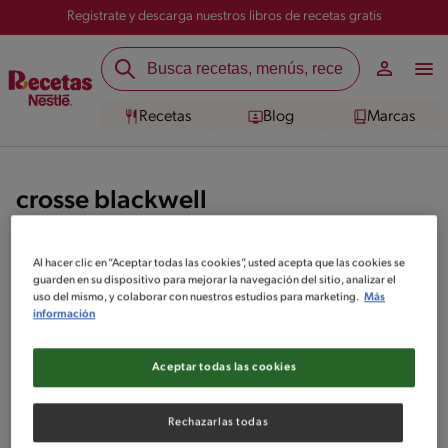
Registrate y descarga nuestros libros de recetas gratis
Recetas
Blog
Marcas
crosse blackwell
Checa todas las recetas crosse blackwell que hemos separado para
Al hacer clic en “Aceptar todas las cookies”, usted acepta que las cookies se
que te aventures en la cocina y te sientas un excelente Chef. Accede
guarden en su dispositivo para mejorar la navegación del sitio, analizar el
ahora mismo.
uso del mismo, y colaborar con nuestros estudios para marketing.
Más
información
2
recetas
Aceptar todas las cookies
Rechazarlas todas