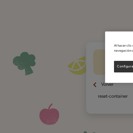
Al hacer clic
navegación d
Configura
Volver
reset-container