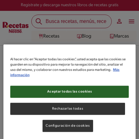
Registrate y descarga nuestros libros de recetas gratis
Recetas
Blog
Marcas
Al hacer clic en “Aceptar todas las cookies”, usted acepta que las cookies se
Checa todas las recetas que hemos separado para que te aventures en
la cocina y te sientas un excelente Chef. Accede ahora mismo.
guarden en su dispositivo para mejorar la navegación del sitio, analizar el
uso del mismo, y colaborar con nuestros estudios para marketing.
Más
información
Aceptar todas las cookies
Rechazarlas todas
No pudimos encontrar ningún
Configuración de cookies
resultado para tu búsqueda.