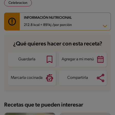
Celebracion
INFORMACIÓN NUTRICIONAL
212.8 kcal = 891kj /por porción
Carbohidratos
24.3 g
¿Qué quieres hacer con esta receta?
Energía
212.8 kcal
Grasas
5.6 g
Fibra
0.5 g
Proteína
2.9 g
Guardarla
Agregar a mi menú
Grasas saturadas
3.4 g
Sodio
49.5 mg
Marcarla cocinada
Compartirla
Recetas que te pueden interesar