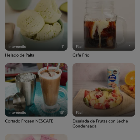
Intermedio
1'
Fácil
1'
Helado de Palta
Café Frío
Intermedio
15'
Fácil
Cortado Frozen NESCAFÉ
Ensalada de Frutas con Leche
Condensada