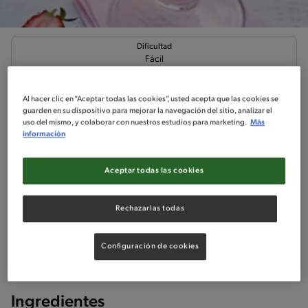
Dificultad
Fácil
Cóctel de frutillas
Al hacer clic en “Aceptar todas las cookies”, usted acepta que las cookies se
guarden en su dispositivo para mejorar la navegación del sitio, analizar el
uso del mismo, y colaborar con nuestros estudios para marketing.
Más
información
Aceptar todas las cookies
Ingredientes
¡A cocinar!
Comentarios
Rechazarlas todas
No incluido en la receta
Sin nueces de árbol
Sin maní
Sin pescado
Configuración de cookies
Sin huevo
Sin crustáceos
Ingredientes