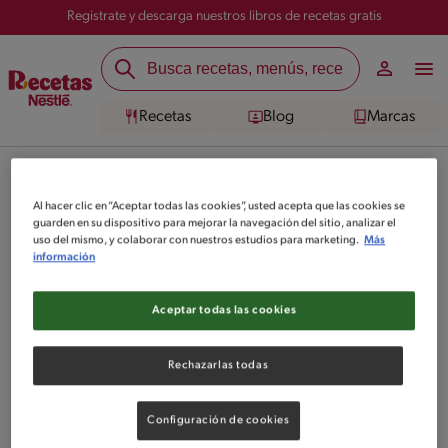
Registrate y descarga nuestros libros de recetas gratis
Recetas
Blog
Marcas
Carnaval
Al hacer clic en “Aceptar todas las cookies”, usted acepta que las cookies se
guarden en su dispositivo para mejorar la navegación del sitio, analizar el
uso del mismo, y colaborar con nuestros estudios para marketing.
Más
Checa todas las recetas Carnaval que hemos separado para que te
información
aventures en la cocina y te sientas un excelente Chef. Accede ahora
mismo.
Aceptar todas las cookies
1
recetas
Rechazarlas todas
Configuración de cookies