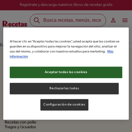
Registrate y descarga nuestros libros de recetas gratis
Recetas
Blog
Marcas
Al hacer clic en “Aceptar todas las cookies”, usted acepta que las cookies se
Experiencia Lechera
guarden en su dispositivo para mejorar la navegación del sitio, analizar el
uso del mismo, y colaborar con nuestros estudios para marketing.
Más
información
Mapa del sitio
Blog de Escuela del Sabor
Todas las recetas
Todos los artículos
Aceptar todas las cookies
Listas Nestlé
Tips y consejos
Elige los ingredientes
Trucos caseros
Rechazarlas todas
Categorias de Recetas
Configuración de cookies
Recetas con arroz
Recetas con chocolate
Recetas con pollo
Tragos y Licuados