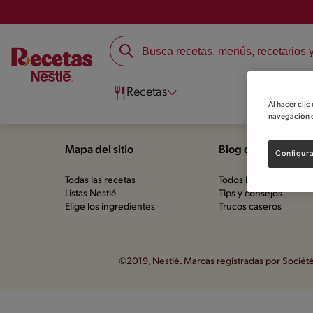
Recetas
Bl
Al hacer clic
navegación d
Mapa del sitio
Blog de Escuela de
Configura
Todas las recetas
Todos los artículos
Listas Nestlé
Tips y consejos
Elige los ingredientes
Trucos caseros
©2019, Nestlé. Marcas registradas por Société 