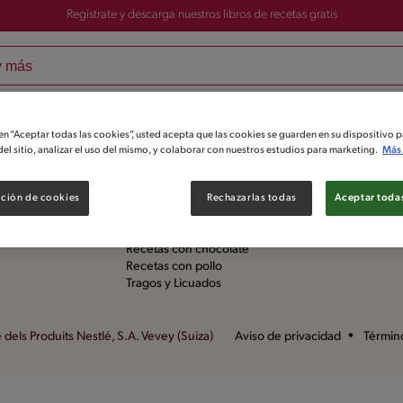
Registrate y descarga nuestros libros de recetas gratis
og
Nuestras marcas
 en “Aceptar todas las cookies”, usted acepta que las cookies se guarden en su dispositivo p
el sitio, analizar el uso del mismo, y colaborar con nuestros estudios para marketing.
Más 
l Sabor
Categorias de Recetas
ción de cookies
Rechazarlas todas
Aceptar todas
Recetas con arroz
Recetas con chocolate
Recetas con pollo
Tragos y Licuados
dels Produits Nestlé, S.A. Vevey (Suiza)
Aviso de privacidad
Términ