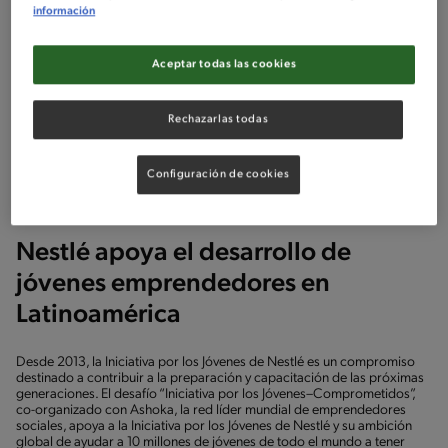
información
Aceptar todas las cookies
Rechazarlas todas
Publicado - 18/11/2019
Configuración de cookies
Nestlé apoya el desarrollo de
jóvenes emprendedores en
Latinoamérica
Desde 2013, la Iniciativa por los Jóvenes de Nestlé es un compromiso
destinado a contribuir a la preparación y capacitación de las próximas
generaciones. El desafío “Iniciativa por los Jóvenes–Comprometidos”,
co-organizado con Ashoka, la red líder mundial de emprendedores
sociales, apoya a la Iniciativa por los Jóvenes de Nestlé y su ambición
global de ayudar a 10 millones de jóvenes de todo el mundo a tener