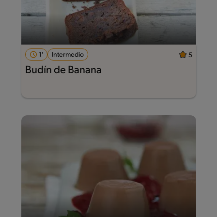
1'
Intermedio
5
Budín de Banana