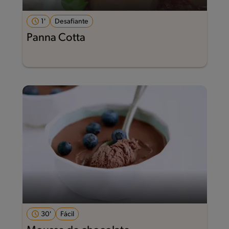
1'
Desafiante
Panna Cotta
30'
Fácil