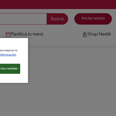
Iniciar sesión
Planificá tu menú
Shop Nestlé
ara mejorar la
información
 las cookies