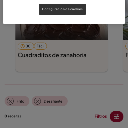
Configuración de cookies
30'
Fácil
Cuadraditos de zanahoria
Frito
Desafiante
Filtros
0
receitas