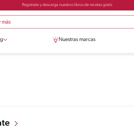
Registrate y descarga nuestros libros de recetas gratis
og
Nuestras marcas
ate