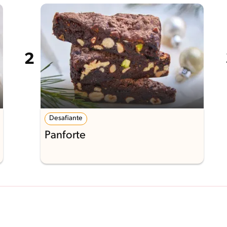
Desafiante
Panforte