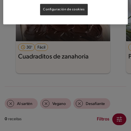
Configuración de cookies
30'
Fácil
Cuadraditos de zanahoria
Al sartén
Vegano
Desafiante
Filtros
0
receitas