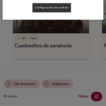
Configuración de cookies
30'
Fácil
Cuadraditos de zanahoria
Olla de presión
Vegetariano
Filtros
0
receitas