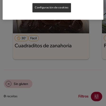
Configuración de cookies
30'
Fácil
Cuadraditos de zanahoria
Sin gluten
Filtros
0
receitas